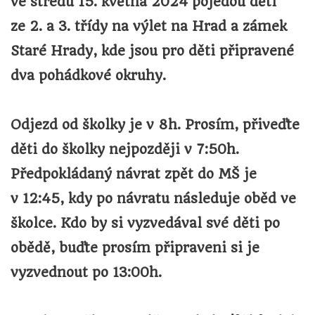
ve středu 15. května 2024
pojedou děti
ze
2. a 3.
třídy na výlet na Hrad a zámek
Staré Hrady, kde jsou pro děti připravené
dva pohádkové okruhy.
Odjezd od školky je v
8h
. Prosím, přiveďte
děti do školky nejpozději v
7:50h
.
Předpokládaný návrat zpět do MŠ je
v
12:45
, kdy po návratu následuje oběd ve
školce. Kdo by si vyzvedával své děti po
obědě, buďte prosím připraveni si je
vyzvednout po 13:00h.