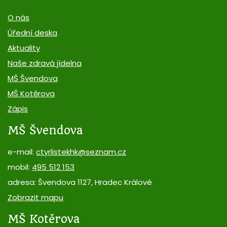
O nás
Úřední deska
Aktuality
Naše zdravá jídelna
MŠ Švendova
MŠ Kotěrova
Zápis
MŠ Švendova
e-mail:
ctyrlistekhk@seznam.cz
mobil:
495 512 153
adresa: Švendova 1127, Hradec Králové
Zobrazit mapu
MŠ Kotěrova