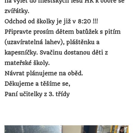
na výlet do městských lesů HK k oboře se
zvířátky.
Odchod od školky je
již v 8:20 !!!
Připravte prosím dětem batůžek s pitím
(uzavíratelná lahev), pláštěnku a
kapesníčky. Svačinu dostanou děti z
mateřské školy.
Návrat plánujeme na oběd.
Děkujeme a těšíme se,
Paní učitelky z 3. třídy