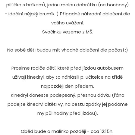
pitíčko s brčkem), jednu malou dobrůtku (ne bonbony)
- ideální nějaký brumík :) Případně náhradní oblečení dle
vašho uvážení.
Svačinku vezeme z MŠ.
Na sobě děti budou mít vhodné oblečení dle počasí :)
Prosíme rodiče dětí, které před jízdou autobusem
užívají kinedryl, aby to náhlásili p. učitelce na třídě
najpozději den předem.
Kinedryl doneste podepsaný, přesnou dávku (řáno
podejte kinedryl dítěti vy, na cestu zpátky jej podáme
my půl hodiny před jízdou).
Oběd bude o malinko později - cca 12:15h.