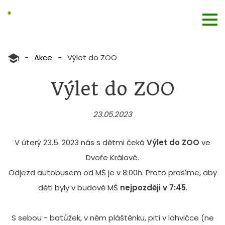
-
Akce
-
Výlet do ZOO
Výlet do ZOO
23.05.2023
V úterý 23.5. 2023 nás s dětmi čeká
Výlet do ZOO
ve
Dvoře Králové.
Odjezd autobusem od MŠ je v 8:00h. Proto prosíme, aby
děti byly v budově MŠ
nejpozději v 7:45
.
S sebou - batůžek, v něm pláštěnku, pití v lahvičce (ne