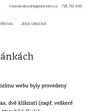
mssvendovahk@seznam.cz
725 761 400
TĚROVA
JESLE ORLICKÁ
ránkách
chozímu webu byly provedeny
ax. dvě kliknutí (např. veškeré