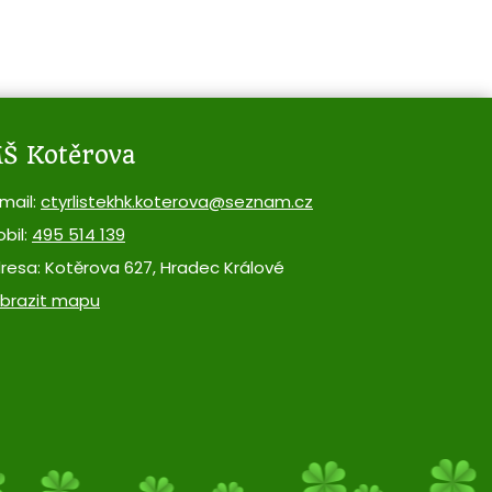
Š Kotěrova
mail:
ctyrlistekhk.koterova@seznam.cz
bil:
495 514 139
resa: Kotěrova 627, Hradec Králové
brazit mapu