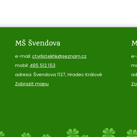
MŠ Švendova
M
e-mail:
ctyrlistekhk@seznam.cz
e-
mobil:
495 512 153
mo
adresa: Švendova 1127, Hradec Králové
ad
Zobrazit mapu
Zo