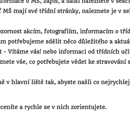
formace o MŠ, zápis, a další naleznete v sekci
ť MŠ mají své třídní stránky, naleznete je v 
zornost akcím, fotografiím, informacím o třídě
m potřebujeme sdělit něco důležitého a aktuál
xt - Vítáme vás! nebo informaci od třídních uči
znete vše, co potřebujete vědet ke stravování 
v hlavní liště tak, abyste našli co nejrychle
eníte a rychle se v nich zorientujete.