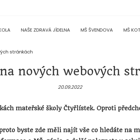
KOLA
NAŠE ZDRAVÁ JÍDELNA
MŠ ŠVENDOVA
MŠ KO
vých stránkách
e na nových webových st
20.09.2022
kách mateřské školy Čtyřlístek. Oproti před
proto byste zde měli najít vše co hledáte na m