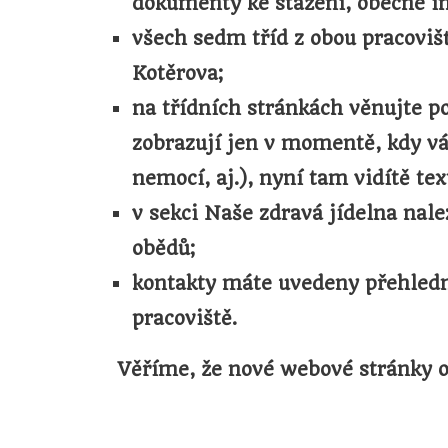
dokumenty ke stažení, obecné in
všech sedm tříd z obou pracoviš
Kotěrova;
na třídních stránkách věnujte po
zobrazují jen v momentě, kdy vá
nemocí, aj.), nyní tam vidítě te
v sekci Naše zdravá jídelna nale
obědů;
kontakty máte uvedeny přehledně 
pracoviště.
Věříme, že nové webové stránky oc