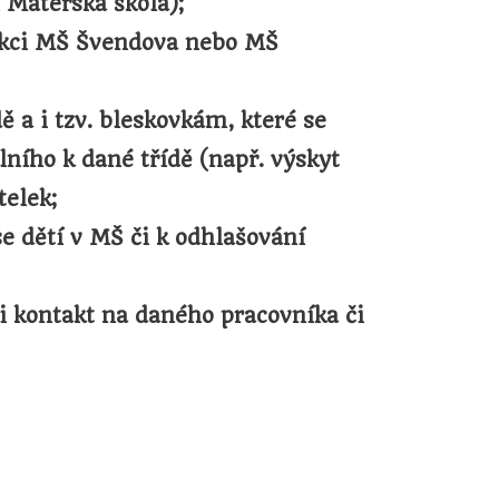
 Mateřská škola);
sekci MŠ Švendova nebo MŠ
 a i tzv. bleskovkám, které se
ního k dané třídě (např. výskyt
telek;
se dětí v MŠ či k odhlašování
ji kontakt na daného pracovníka či