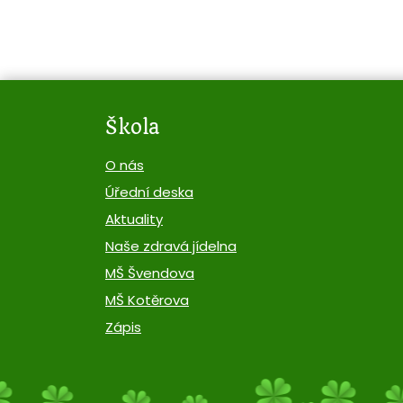
Škola
O nás
Úřední deska
Aktuality
Naše zdravá jídelna
MŠ Švendova
MŠ Kotěrova
Zápis