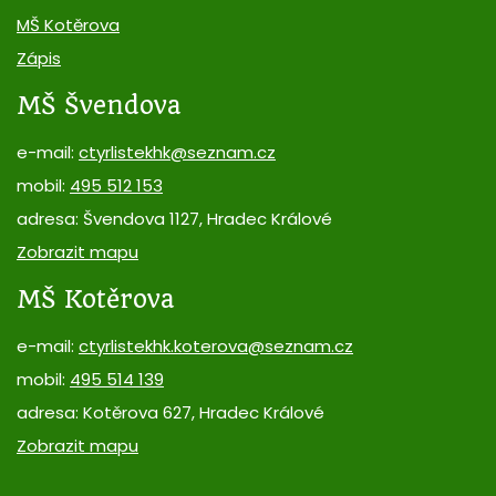
MŠ Kotěrova
Zápis
MŠ Švendova
e-mail:
ctyrlistekhk@seznam.cz
mobil:
495 512 153
adresa: Švendova 1127, Hradec Králové
Zobrazit mapu
MŠ Kotěrova
e-mail:
ctyrlistekhk.koterova@seznam.cz
mobil:
495 514 139
adresa: Kotěrova 627, Hradec Králové
Zobrazit mapu