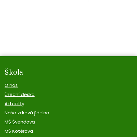
Škola
O nás
Úřední deska
Aktuality
Naše zdravá jídelna
MŠ Švendova
MŠ Kotěrova