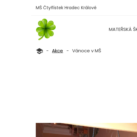
MŠ Čtyřlístek Hradec Králové
MATEŘSKÁ Š
-
Akce
-
Vánoce v MŠ