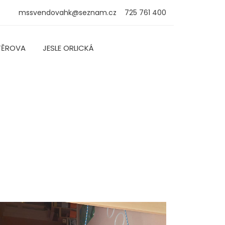
mssvendovahk@seznam.cz
725 761 400
TĚROVA
JESLE ORLICKÁ