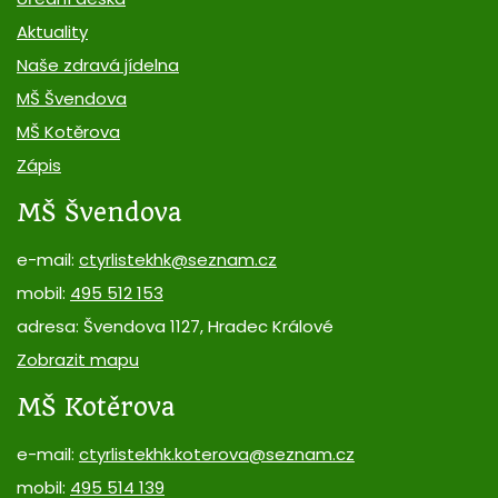
Aktuality
Naše zdravá jídelna
MŠ Švendova
MŠ Kotěrova
Zápis
MŠ Švendova
e-mail:
ctyrlistekhk@seznam.cz
mobil:
495 512 153
adresa: Švendova 1127, Hradec Králové
Zobrazit mapu
MŠ Kotěrova
e-mail:
ctyrlistekhk.koterova@seznam.cz
mobil:
495 514 139