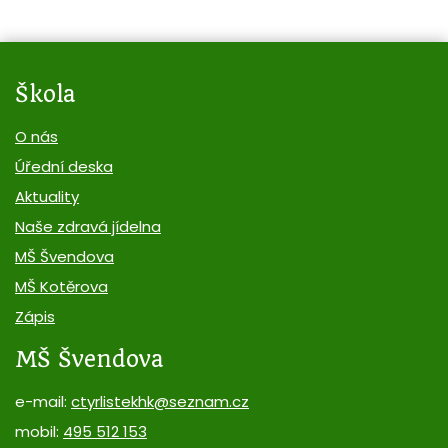
Škola
O nás
Úřední deska
Aktuality
Naše zdravá jídelna
MŠ Švendova
MŠ Kotěrova
Zápis
MŠ Švendova
e-mail:
ctyrlistekhk@seznam.cz
mobil:
495 512 153