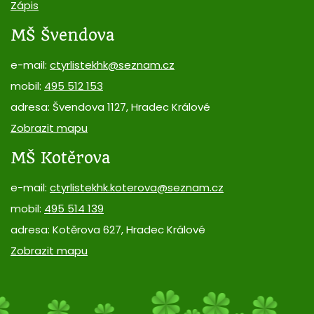
Zápis
MŠ Švendova
e-mail:
ctyrlistekhk@seznam.cz
mobil:
495 512 153
adresa: Švendova 1127, Hradec Králové
Zobrazit mapu
MŠ Kotěrova
e-mail:
ctyrlistekhk.koterova@seznam.cz
mobil:
495 514 139
adresa: Kotěrova 627, Hradec Králové
Zobrazit mapu