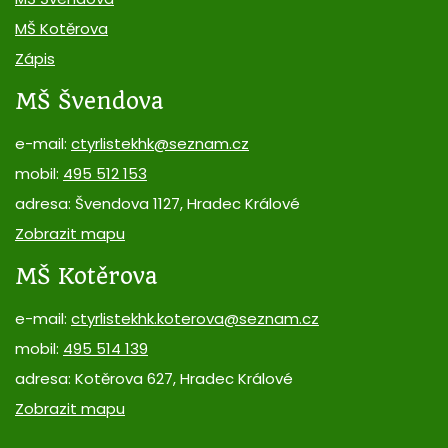
MŠ Kotěrova
Zápis
MŠ Švendova
e-mail:
ctyrlistekhk@seznam.cz
mobil:
495 512 153
adresa: Švendova 1127, Hradec Králové
Zobrazit mapu
MŠ Kotěrova
e-mail:
ctyrlistekhk.koterova@seznam.cz
mobil:
495 514 139
adresa: Kotěrova 627, Hradec Králové
Zobrazit mapu