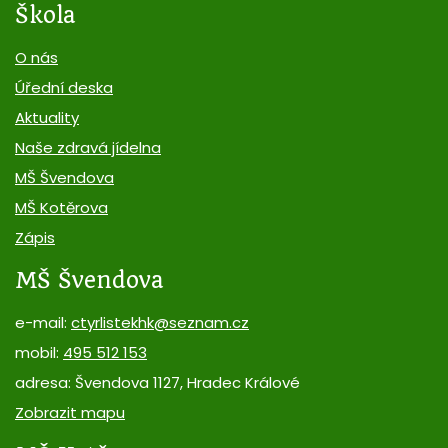
Škola
O nás
Úřední deska
Aktuality
Naše zdravá jídelna
MŠ Švendova
MŠ Kotěrova
Zápis
MŠ Švendova
e-mail:
ctyrlistekhk@seznam.cz
mobil:
495 512 153
adresa: Švendova 1127, Hradec Králové
Zobrazit mapu