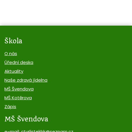
Škola
O nás
Úřední deska
Aktuality
Naše zdravá jídelna
MŠ Švendova
MŠ Kotěrova
Zápis
MŠ Švendova
e-mail:
ctyrlistekhk@seznam.cz