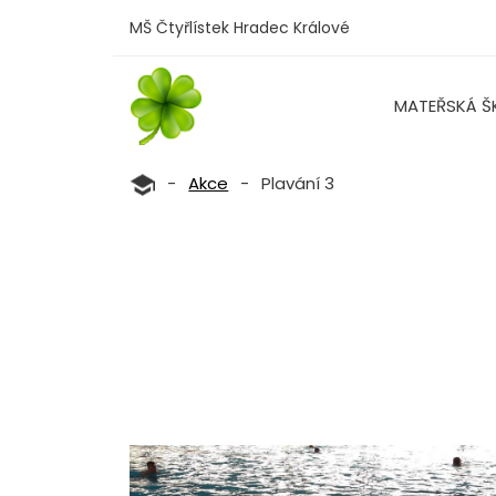
MŠ Čtyřlístek Hradec Králové
MATEŘSKÁ Š
-
Akce
-
Plavání 3