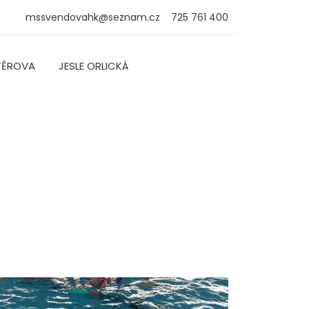
mssvendovahk@seznam.cz
725 761 400
TĚROVA
JESLE ORLICKÁ