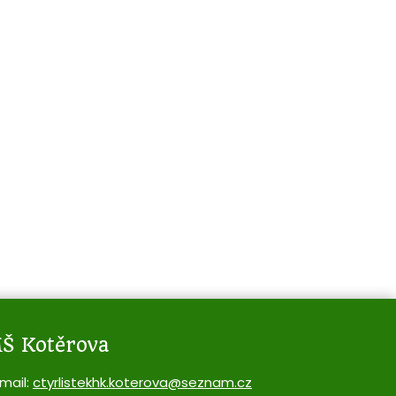
Š Kotěrova
mail:
ctyrlistekhk.koterova@seznam.cz