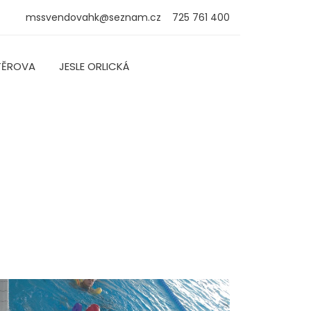
mssvendovahk@seznam.cz
725 761 400
TĚROVA
JESLE ORLICKÁ