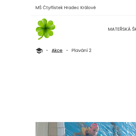
MŠ Čtyřlístek Hradec Králové
MATEŘSKÁ Š
-
Akce
-
Plavání 2