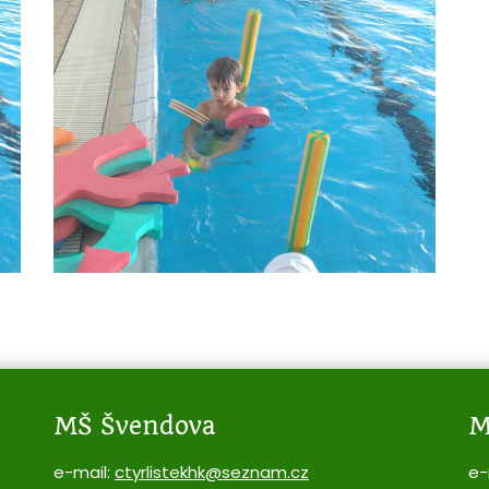
MŠ Švendova
M
e-mail:
ctyrlistekhk@seznam.cz
e-