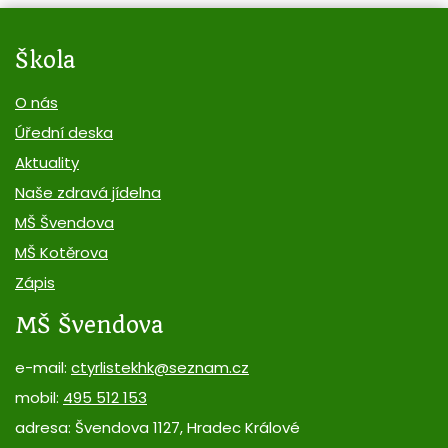
Škola
O nás
Úřední deska
Aktuality
Naše zdravá jídelna
MŠ Švendova
MŠ Kotěrova
Zápis
MŠ Švendova
e-mail:
ctyrlistekhk@seznam.cz
mobil:
495 512 153
adresa: Švendova 1127, Hradec Králové