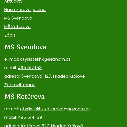
Aktuality
Naše zdravá jídelna
MŠ Švendova
MŠ Kotěrova
Zápis
MŠ Švendova
e-mail:
ctyrlistekhk@seznam.cz
mobil:
495 512 153
adresa: Švendova 1127, Hradec Králové
Zobrazit mapu
MŠ Kotěrova
e-mail:
ctyrlistekhk.koterova@seznam.cz
mobil:
495 514 139
adresa: Kotěrova 627, Hradec Králové