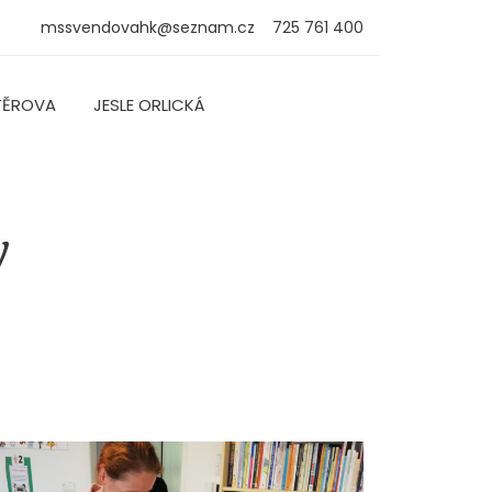
mssvendovahk@seznam.cz
725 761 400
TĚROVA
JESLE ORLICKÁ
y