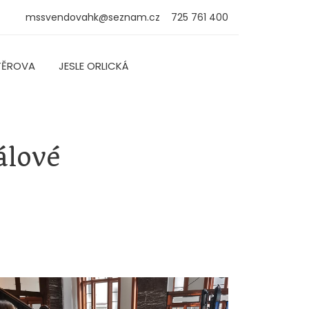
mssvendovahk@seznam.cz
725 761 400
TĚROVA
JESLE ORLICKÁ
álové