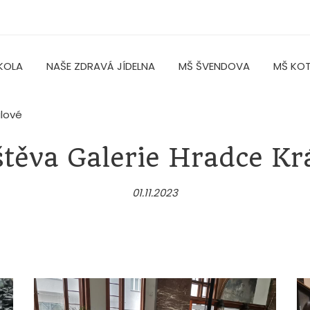
KOLA
NAŠE ZDRAVÁ JÍDELNA
MŠ ŠVENDOVA
MŠ KO
álové
těva Galerie Hradce Kr
01.11.2023