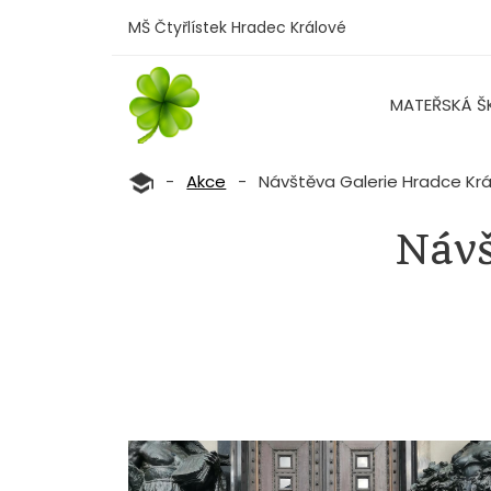
MŠ Čtyřlístek Hradec Králové
MATEŘSKÁ Š
-
Akce
-
Návštěva Galerie Hradce Kr
Návš