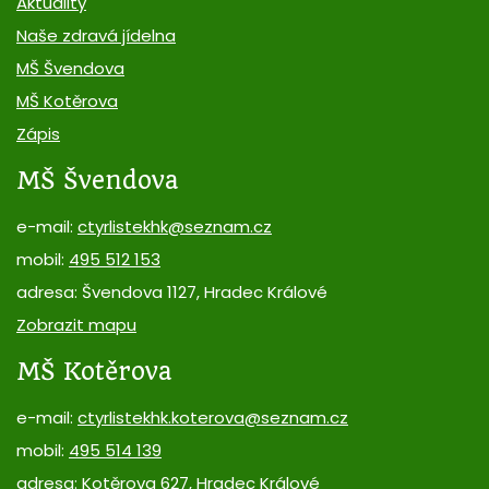
Aktuality
Naše zdravá jídelna
MŠ Švendova
MŠ Kotěrova
Zápis
MŠ Švendova
e-mail:
ctyrlistekhk@seznam.cz
mobil:
495 512 153
adresa: Švendova 1127, Hradec Králové
Zobrazit mapu
MŠ Kotěrova
e-mail:
ctyrlistekhk.koterova@seznam.cz
mobil:
495 514 139
adresa: Kotěrova 627, Hradec Králové