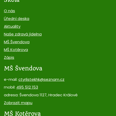
O nás
Úřední deska
Aktuality
Naše zdravá jídelna
MŠ Švendova
MŠ Kotěrova
Zápis
MŠ Švendova
e-mail:
ctyrlistekhk@seznam.cz
mobil:
495 512 153
adresa: Švendova 1127, Hradec Králové
Zobrazit mapu
MŠ Kotěrova