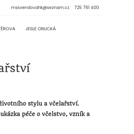
mssvendovahk@seznam.cz
725 761 400
TĚROVA
JESLE ORLICKÁ
ařství
votního stylu a včelařství.
ukázka péče o včelstvo, vzník a