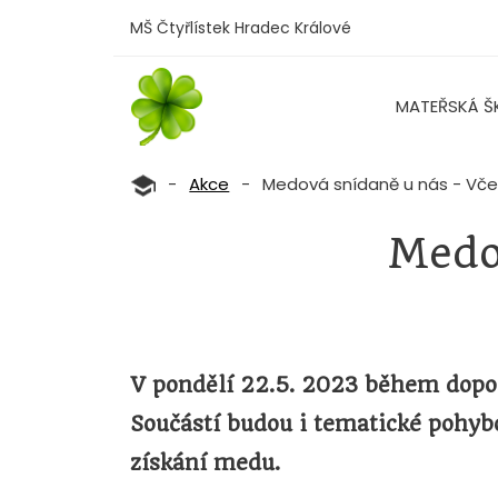
MŠ Čtyřlístek Hradec Králové
MATEŘSKÁ Š
-
Akce
-
Medová snídaně u nás - Včel
Medov
V pondělí 22.5. 2023 během dopole
Součástí budou i tematické pohybo
získání medu.