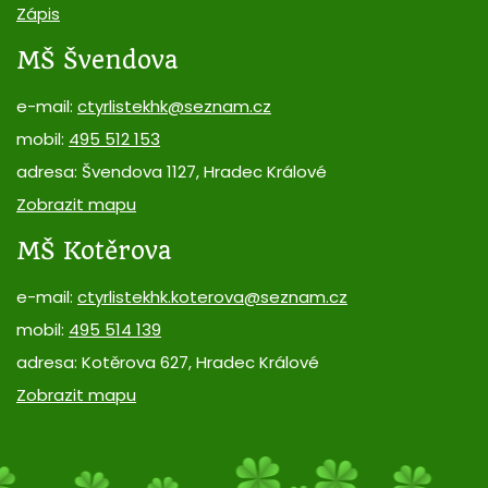
Zápis
MŠ Švendova
e-mail:
ctyrlistekhk@seznam.cz
mobil:
495 512 153
adresa: Švendova 1127, Hradec Králové
Zobrazit mapu
MŠ Kotěrova
e-mail:
ctyrlistekhk.koterova@seznam.cz
mobil:
495 514 139
adresa: Kotěrova 627, Hradec Králové
Zobrazit mapu