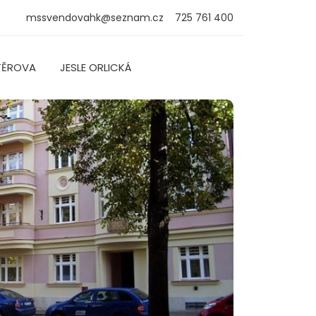
mssvendovahk@seznam.cz
725 761 400
TĚROVA
JESLE ORLICKÁ