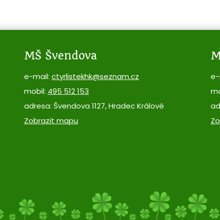
MŠ Švendova
M
e-mail:
ctyrlistekhk@seznam.cz
e-
mobil:
495 512 153
mo
adresa: Švendova 1127, Hradec Králové
ad
Zobrazit mapu
Zo