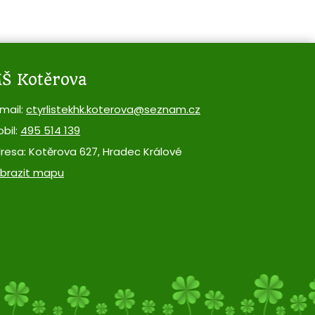
Š Kotěrova
mail:
ctyrlistekhk.koterova@seznam.cz
bil:
495 514 139
resa: Kotěrova 627, Hradec Králové
brazit mapu