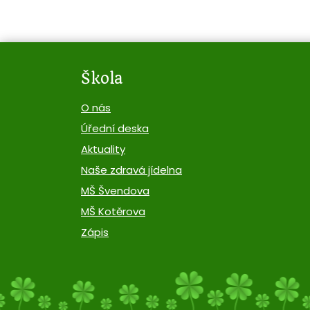
Škola
O nás
Úřední deska
Aktuality
Naše zdravá jídelna
MŠ Švendova
MŠ Kotěrova
Zápis