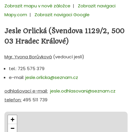
Zobrazit mapu v nové záložce
|
Zobrazit navigaci
Mapy.com
|
Zobrazit navigaci Google
Jesle Orlická (Švendova 1129/2, 500
03 Hradec Králové)
Mgr. Yvona Borůvková
(vedoucí jeslí)
tel.: 725 575 379
e-mail:
jesle.orlicka@seznam.cz
odhlašovací e-mail:
jesle.odhlasovani@seznam.cz
telefon:
495 511 739
+
−