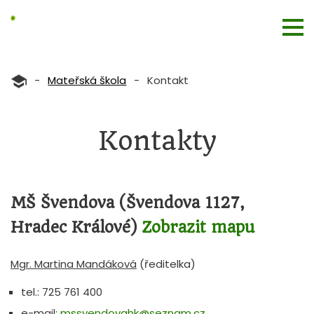
-
Mateřská škola
-
Kontakt
Kontakty
MŠ Švendova (Švendova 1127,
Hradec Králové)
Zobrazit mapu
Mgr. Martina Mandáková
(ředitelka)
tel.: 725 761 400
e-mail:
mssvendovahk@seznam.cz