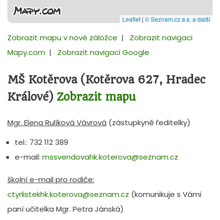
Leaflet
|
© Seznam.cz a.s. a další
Zobrazit mapu v nové záložce
|
Zobrazit navigaci
Mapy.com
|
Zobrazit navigaci Google
MŠ Kotěrova (Kotěrova 627, Hradec
Králové)
Zobrazit mapu
Mgr. Elena Rulíková Vávrová
(zástupkyně ředitelky)
tel.: 732 112 389
e-mail:
mssvendovahk.koterova@seznam.cz
školní e-mail pro rodiče:
ctyrlistekhk.koterova@seznam.cz
(komunikuje s Vámi
paní učitelka Mgr. Petra Jánská)