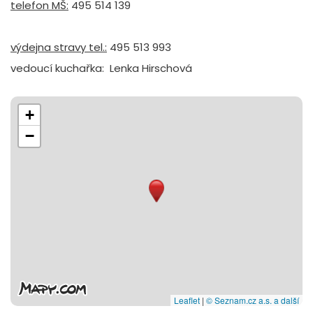
telefon MŠ:
495 514 139
výdejna stravy tel.:
495 513 993
vedoucí kuchařka: Lenka Hirschová
+
−
Leaflet
|
© Seznam.cz a.s. a další