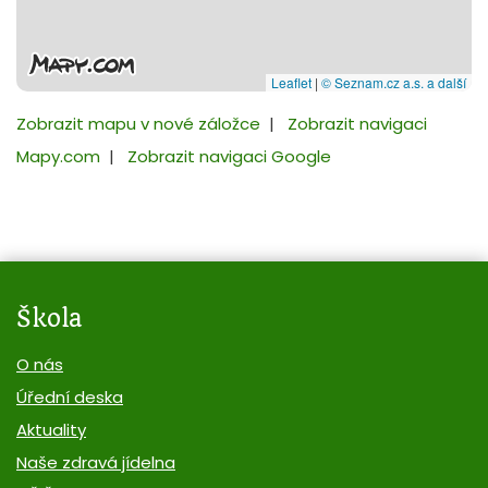
Leaflet
|
© Seznam.cz a.s. a další
Zobrazit mapu v nové záložce
|
Zobrazit navigaci
Mapy.com
|
Zobrazit navigaci Google
Škola
O nás
Úřední deska
Aktuality
Naše zdravá jídelna