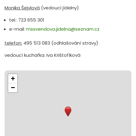
Monika Šejvlová
(vedoucí jídelny)
tel.: 723 655 301
e-mail:
mssvendova.jidelna@seznam.cz
telefon:
495 513 083 (odhlašování stravy)
vedoucí kuchařka: Iva Krištofíková
+
−