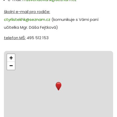
školní e-mail pro rodiče:
ctyrlistekhk@seznam.cz
(komunikuje s Vámi paní
učitelka Mgr. Dáša Fejtková)
telefon MŠ:
495 512 153
+
−