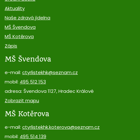
Aktuality
Naše zdravá jídelna
MŠ Švendova
MŠ Kotěrova
Zápis
MŠ Švendova
e-mail:
ctyrlistekhk@seznam.cz
mobil:
495 512 153
adresa: Švendova 1127, Hradec Králové
Zobrazit mapu
MŠ Kotěrova
e-mail:
ctyrlistekhk.koterova@seznam.cz
mobil:
495 514 139