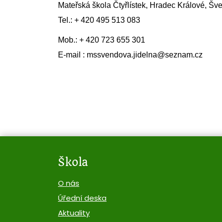
Mateřská škola Čtyřlístek, Hradec Králové, Š
Tel.: + 420 495 513 083
Mob.: + 420 723 655 301
E-mail : mssvendova.jidelna@seznam.cz
Škola
O nás
Úřední deska
Aktuality