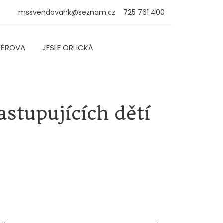
mssvendovahk@seznam.cz
725 761 400
TĚROVA
JESLE ORLICKÁ
stupujících dětí