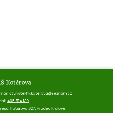
Š Kotěrova
mail:
ctyrlistekhk.koterova@seznam.cz
bil:
495 514 139
resa: Kotěrova 627, Hradec Králové