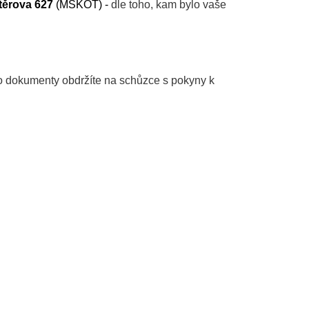
těrova 627
(MSKOT) -
dle toho, kam bylo vaše
o dokumenty obdržíte na schůzce s pokyny k