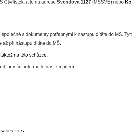
Š
Čtyřlístek,
a to na adrese
Švendova 1127
(MSSVE) nebo
Ko
h společně s
dokumenty
potřebnými
k nástupu
dítěte
do MŠ. Tyt
e až při nástupu
dítěte
do MŠ.
 taktéž na této schůzce
.
it, prosím, informujte nás e-mailem
.
vendova 1127