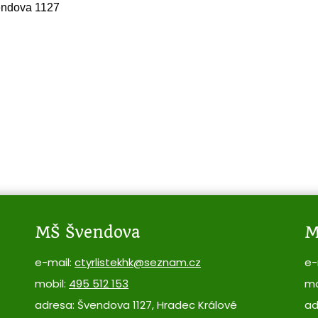
vendova 1127
MŠ Švendova
M
e-mail:
ctyrlistekhk@seznam.cz
e-
mobil:
495 512 153
mo
adresa: Švendova 1127, Hradec Králové
ad