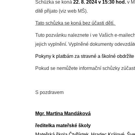
Schůzka se koná
2
2
. 8. 202
4
v 15:30 hod.
v M
dítě přijato
(
viz web MŠ).
Tato schůzka se koná bez účasti dětí.
Tuto pozvánku naleznete i ve Vašich e-mailec
jejich vyplnění. Vyplněné dokumenty odevzdát
P
okyny k platbám za stravné a školné
obdržíte
Pokud se nemůžete informační schůzky zúčastn
S pozdravem
Mgr. Martina Mandáková
ředitelka
mateřské školy
Mateřská škola Čtyřlístek, Hradec Králové, Š