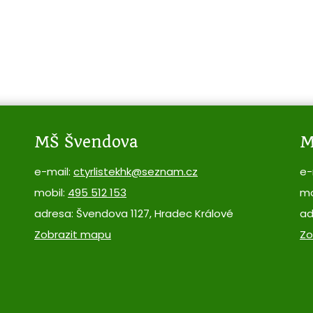
MŠ Švendova
M
e-mail:
ctyrlistekhk@seznam.cz
e-
mobil:
495 512 153
mo
adresa: Švendova 1127, Hradec Králové
ad
Zobrazit mapu
Zo