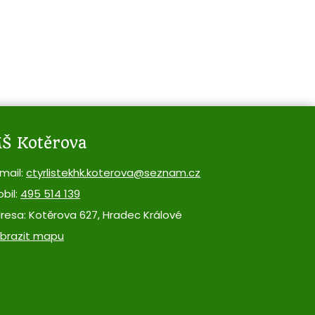
Š Kotěrova
mail:
ctyrlistekhk.koterova@seznam.cz
bil:
495 514 139
resa: Kotěrova 627, Hradec Králové
brazit mapu