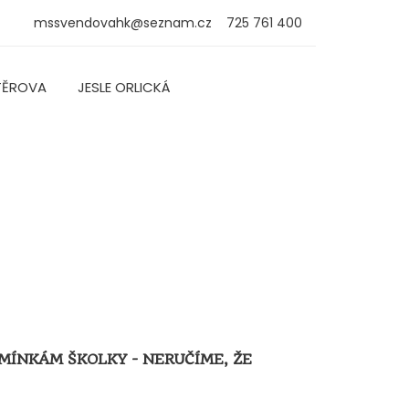
mssvendovahk@seznam.cz
725 761 400
TĚROVA
JESLE ORLICKÁ
MÍNKÁM ŠKOLKY - NERUČÍME, ŽE