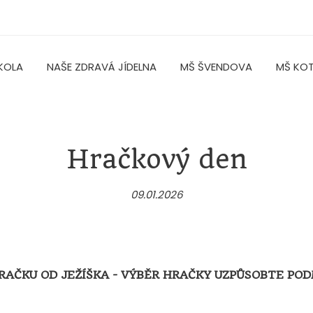
KOLA
NAŠE ZDRAVÁ JÍDELNA
MŠ ŠVENDOVA
MŠ KO
Hračkový den
09.01.2026
HRAČKU OD JEŽÍŠKA - VÝBĚR HRAČKY UZPŮSOBTE POD