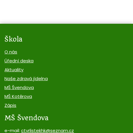
Škola
O nás
Úřední deska
Aktuality
Naše zdravá jídelna
MŠ Švendova
MŠ Kotěrova
Zápis
MŠ Švendova
e-mail:
ctyrlistekhk@seznam.cz