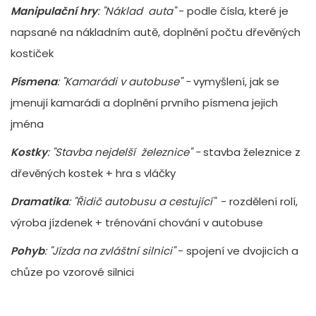
Manipulační hry
: "Náklad auta"
- podle čísla, které je
napsané na nákladním autě, doplnění počtu dřevěných
kostiček
Písmena
: "Kamarádi v autobuse" -
vymyšlení, jak se
jmenují kamarádi a doplnění prvního písmena jejich
jména
Kostky
: "Stavba nejdelší železnice" -
stavba železnice z
dřevěných kostek + hra s vláčky
Dramatika
: "Řidič autobusu a cestující"
- rozdělení rolí,
výroba jízdenek + trénování chování v autobuse
Pohyb
: "Jízda na zvláštní silnici"
- spojení ve dvojicích a
chůze po vzorové silnici