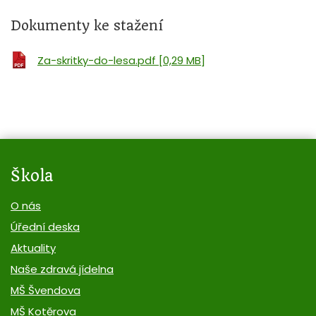
Dokumenty ke stažení
Za-skritky-do-lesa.pdf [0,29 MB]
Škola
O nás
Úřední deska
Aktuality
Naše zdravá jídelna
MŠ Švendova
MŠ Kotěrova