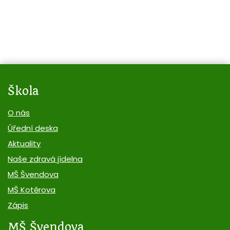
Škola
O nás
Úřední deska
Aktuality
Naše zdravá jídelna
MŠ Švendova
MŠ Kotěrova
Zápis
MŠ Švendova