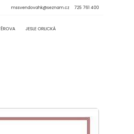
mssvendovahk@seznam.cz
725 761 400
TĚROVA
JESLE ORLICKÁ