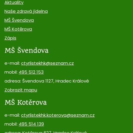
Aktuality
Naše zdravá jídelna
MŠ Švendova
MŠ Kotěrova
Zápis
MŠ Švendova
e-mail:
ctyrlistekhk@seznam.cz
mobil:
495 512 153
adresa: Švendova 1127, Hradec Králové
Zobrazit mapu
MŠ Kotěrova
e-mail:
ctyrlistekhk.koterova@seznam.cz
mobil:
495 514 139
adresa: Kotěrova 627, Hradec Králové