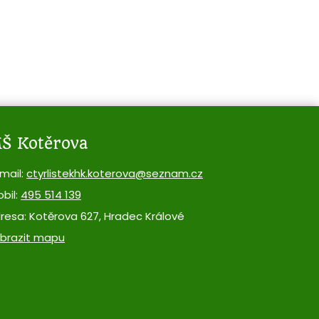
Š Kotěrova
mail:
ctyrlistekhk.koterova@seznam.cz
bil:
495 514 139
resa: Kotěrova 627, Hradec Králové
brazit mapu