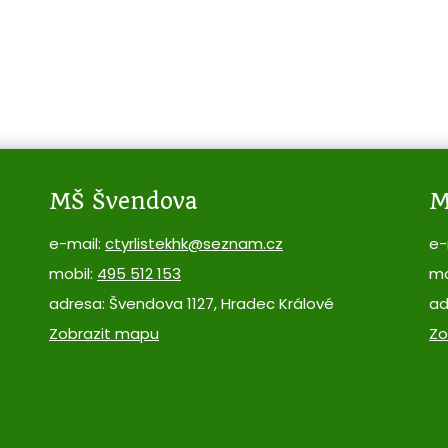
MŠ Švendova
M
e-mail:
ctyrlistekhk@seznam.cz
e-
mobil:
495 512 153
mo
adresa: Švendova 1127, Hradec Králové
ad
Zobrazit mapu
Zo