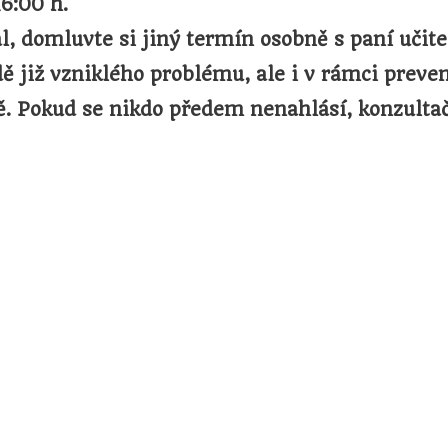
16:00 h.
 domluvte si jiný termín osobně s paní učit
dě již vzniklého problému, ale i v rámci preve
tě. Pokud se nikdo předem nenahlásí, konzult