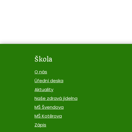
Škola
O nás
Úřední deska
Aktuality
Naše zdravá jídelna
MŠ Švendova
MŠ Kotěrova
Zápis