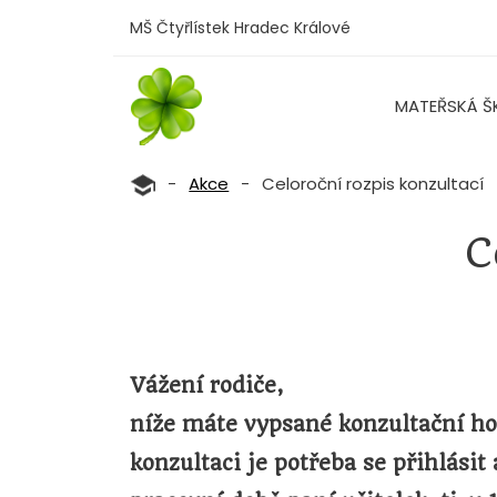
MŠ Čtyřlístek Hradec Králové
MATEŘSKÁ Š
-
Akce
-
Celoroční rozpis konzultací
C
Vážení rodiče,
níže máte vypsané konzultační hod
konzultaci
je potřeba se přihlásit