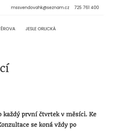
mssvendovahk@seznam.cz
725 761 400
TĚROVA
JESLE ORLICKÁ
cí
 každý první čtvrtek v měsíci. Ke
Konzultace se koná vždy po