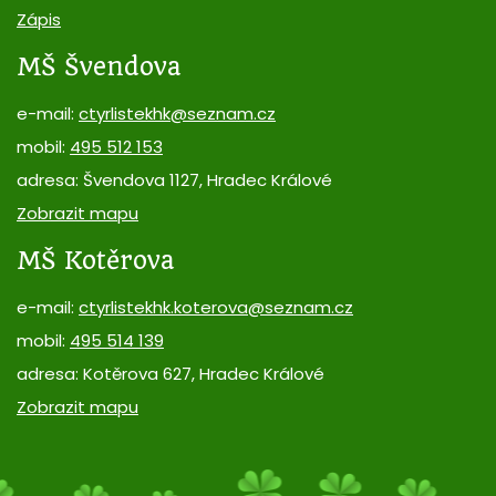
Zápis
MŠ Švendova
e-mail:
ctyrlistekhk@seznam.cz
mobil:
495 512 153
adresa: Švendova 1127, Hradec Králové
Zobrazit mapu
MŠ Kotěrova
e-mail:
ctyrlistekhk.koterova@seznam.cz
mobil:
495 514 139
adresa: Kotěrova 627, Hradec Králové
Zobrazit mapu