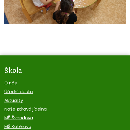
Škola
O nás
Úřední deska
Aktuality
Naše zdravá jídelna
MŠ Švendova
MŠ Kotěrova